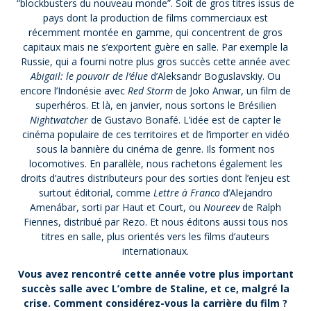
“blockbusters du nouveau monde”. Soit de gros titres issus de
pays dont la production de films commerciaux est
récemment montée en gamme, qui concentrent de gros
capitaux mais ne s’exportent guère en salle. Par exemple la
Russie, qui a fourni notre plus gros succès cette année avec
Abigail: le pouvoir de l’élue
d’Aleksandr Boguslavskiy. Ou
encore l’Indonésie avec
Red Storm
de Joko Anwar, un film de
superhéros. Et là, en janvier, nous sortons le Brésilien
Nightwatcher
de Gustavo Bonafé. L’idée est de capter le
cinéma populaire de ces territoires et de l’importer en vidéo
sous la bannière du cinéma de genre. Ils forment nos
locomotives. En parallèle, nous rachetons également les
droits d’autres distributeurs pour des sorties dont l’enjeu est
surtout éditorial, comme
Lettre à Franco
d’Alejandro
Amenábar, sorti par Haut et Court, ou
Noureev
de Ralph
Fiennes, distribué par Rezo. Et nous éditons aussi tous nos
titres en salle, plus orientés vers les films d’auteurs
internationaux.
Vous avez rencontré cette année votre plus important
succès salle avec L’ombre de Staline, et ce, malgré la
crise. Comment considérez-vous la carrière du film ?