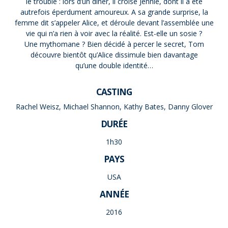
le trouble : lors d’un dîner, il croise Jennie, dont il a été
autrefois éperdument amoureux. A sa grande surprise, la
femme dit s’appeler Alice, et déroule devant l’assemblée une
vie qui n’a rien à voir avec la réalité. Est-elle un sosie ?
Une mythomane ? Bien décidé à percer le secret, Tom
découvre bientôt qu’Alice dissimule bien davantage
qu’une double identité…
CASTING
Rachel Weisz, Michael Shannon, Kathy Bates, Danny Glover
DURÉE
1h30
PAYS
USA
ANNÉE
2016